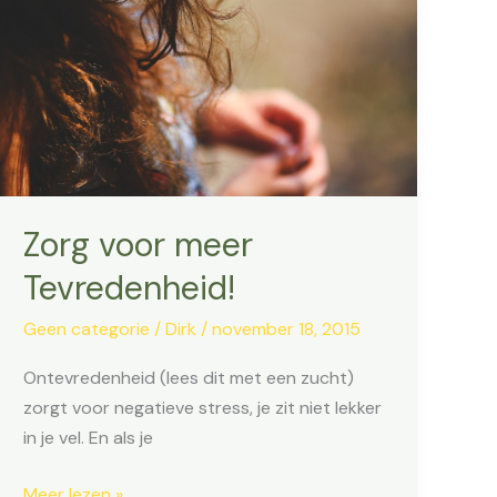
Zorg voor meer
Tevredenheid!
Geen categorie
/
Dirk
/
november 18, 2015
Ontevredenheid (lees dit met een zucht)
zorgt voor negatieve stress, je zit niet lekker
in je vel. En als je
Zorg
Meer lezen »