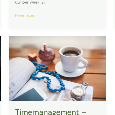
uur per week. Zij
Uit
Meer lezen »
mijn
burn-
out:
“Ik
wilde
anderen
niet
tot
last
zijn”
Timemanagement –