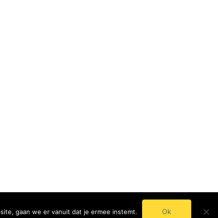
© 2024 - 2025 Mentaal Onderhoud - Roos
Streumer
Ok
ite, gaan we er vanuit dat je ermee instemt.