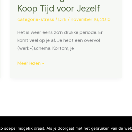
Koop Tijd voor Jezelf
categorie-stress
/
Dirk
/
november 16, 2015
Het is weer eens zo’n drukke periode. Er
komt veel op je af. Je hebt een overvol
(werk-)schema. Kortom, je
Timemanagement
Meer lezen »
–
Koop
Tijd
voor
Jezelf
 soepel mogelijk draait. Als je doorgaat met het gebruiken van de webs