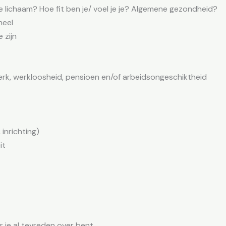
 je lichaam? Hoe fit ben je/ voel je je? Algemene gezondheid?
neel
 zijn
rk, werkloosheid, pensioen en/of arbeidsongeschiktheid
 inrichting)
it
 je al tevreden over bent