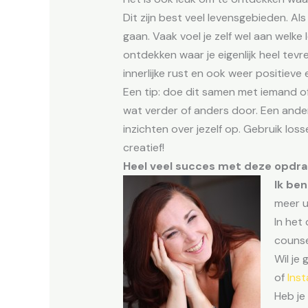
Dit zijn best veel levensgebieden. Als
gaan. Vaak voel je zelf wel aan welke
ontdekken waar je eigenlijk heel tev
innerlijke rust en ook weer positieve 
Een tip: doe dit samen met iemand of
wat verder of anders door. Een ander 
inzichten over jezelf op. Gebruik los
creatief!
Heel veel succes met deze opdrac
Ik be
meer u
In het 
counse
Wil je 
of
Ins
Heb je 