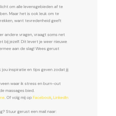
plicht om alle levensgebieden af te
bben. Maar het is ook leuk om te
 trekken, want tevredenheid geeft
eer andere vragen, vraagt soms net
bij jezelf. Dit levert je weer nieuwe
a ermee aan de slag! Wees gerust
 jou inspiratie en tips geven zodat jij
telveen waar ik stress en burn-out
nde massages bied.
ine
. Of volg mij op
Facebook
,
LinkedIn
ing? Stuur gerust een mail naar: