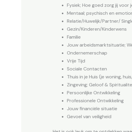
Fysiek; Hoe goed zorg jij voor
Mentaal; psychisch en emotio
Relatie/Huwelijk/Partner/ Single
Gezin/Kinderen/Kinderwens
Familie
Jouw arbeidsmarktsituatie; We
Ondernemerschap
Vrije Tijd
Sociale Contacten
Thuis in je Huis (je woning, huis,
Zingeving; Geloof & Spiritualite
Persoonlijke Ontwikkeling
Professionele Ontwikkeling
Jouw financiële situatie
Gevoel van veiligheid
Het is ook leuk om te ontdekken waar