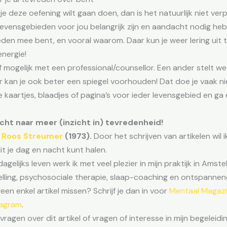
 je deze oefening wilt gaan doen, dan is het natuurlijk niet ver
 levensgebieden voor jou belangrijk zijn en aandacht nodig he
reden mee bent, en vooral waarom. Daar kun je weer lering uit
energie!
 mogelijk met een professional/counsellor. Een ander stelt w
kan je ook beter een spiegel voorhouden! Dat doe je vaak niet 
se kaartjes, blaadjes of pagina’s voor ieder levensgebied en g
ht naar meer (inzicht in) tevredenheid!
n
Roos Streumer
(1973).
Door het schrijven van artikelen wil ik
it je dag en nacht kunt halen.
dagelijks leven werk ik met veel plezier in mijn praktijk in Ams
lling, psychosociale therapie, slaap-coaching en ontspanne
geen enkel artikel missen? Schrijf je dan in voor
Mentaal Magaz
tagram
.
vragen over dit artikel of vragen of interesse in mijn begeleid