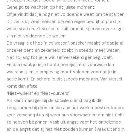
(freeze-reactie). Ook al wil je écht in actie komen.
Geneigd te wachten op het juiste moment
Of je vindt dat je nog niet voldoende weet om te starten.
Dit zie ik bij veel mensen die een eigen bedrijf of praktijk
willen starten. Zij stellen dit uit omdat zij ervan overtuigd
zijn niet voldoende te weten.
De vraag is of het “niet weten” onzeker maakt of dat je al
onzeker bent en zekerheid zoekt in steeds meer weten.
Net zo lang tot je je wel zelfverzekerd genoeg voelt.
En dan maak je in je hoofd een lijst met voorwaarden
waaraan jij en je omgeving moet voldoen voordat je in
actie komt. En scherp je dit steeds meer aan. Van uitstel
komt dan afstel.
“Niet-willers” en “Niet-durvers”
Als klantmanager bij de sociale dienst zag ik dit
terugkomen bij cliënten die aan het werk moesten. Iedere
keer verscherpten zij weer hun voorwaarden om niet écht
te hoeven beginnen. Vaak uit angst voor het onbekende
en de angst dat zij het niet zouden kunnen (vaak uitend in