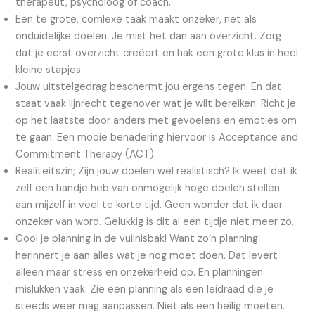
therapeut, psycholoog of coach.
Een te grote, comlexe taak maakt onzeker, net als
onduidelijke doelen. Je mist het dan aan overzicht. Zorg
dat je eerst overzicht creëert en hak een grote klus in heel
kleine stapjes.
Jouw uitstelgedrag beschermt jou ergens tegen. En dat
staat vaak lijnrecht tegenover wat je wilt bereiken. Richt je
op het laatste door anders met gevoelens en emoties om
te gaan. Een mooie benadering hiervoor is Acceptance and
Commitment Therapy (ACT).
Realiteitszin; Zijn jouw doelen wel realistisch? Ik weet dat ik
zelf een handje heb van onmogelijk hoge doelen stellen
aan mijzelf in veel te korte tijd. Geen wonder dat ik daar
onzeker van word. Gelukkig is dit al een tijdje niet meer zo.
Gooi je planning in de vuilnisbak! Want zo’n planning
herinnert je aan alles wat je nog moet doen. Dat levert
alleen maar stress en onzekerheid op. En planningen
mislukken vaak. Zie een planning als een leidraad die je
steeds weer mag aanpassen. Niet als een heilig moeten.