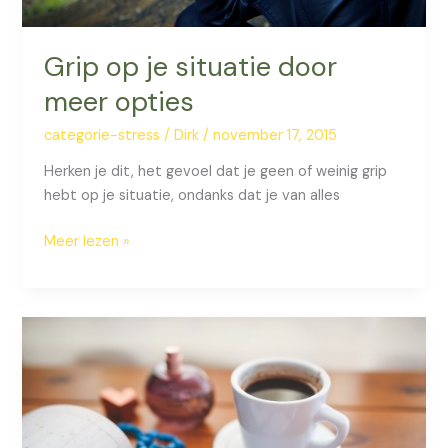
Grip op je situatie door
meer opties
categorie-stress
/
Dirk
/
november 17, 2015
Herken je dit, het gevoel dat je geen of weinig grip
hebt op je situatie, ondanks dat je van alles
Grip
Meer lezen »
op
je
situatie
door
meer
opties