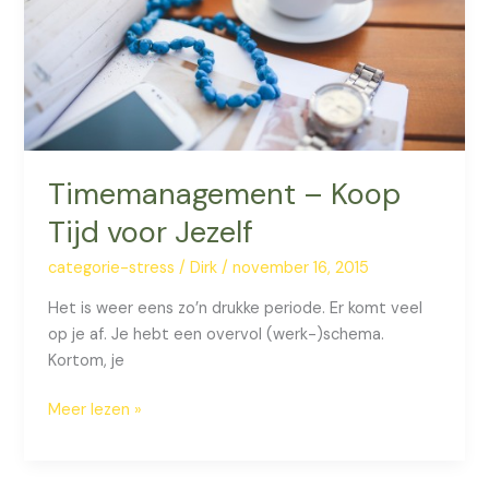
Timemanagement – Koop
Tijd voor Jezelf
categorie-stress
/
Dirk
/
november 16, 2015
Het is weer eens zo’n drukke periode. Er komt veel
op je af. Je hebt een overvol (werk-)schema.
Kortom, je
Timemanagement
Meer lezen »
–
Koop
Tijd