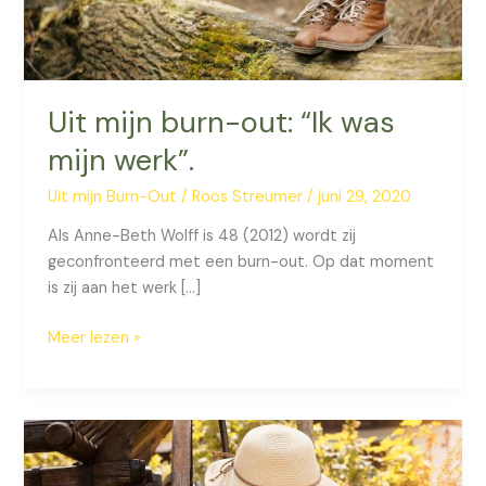
Uit mijn burn-out: “Ik was
mijn werk”.
Uit mijn Burn-Out
/
Roos Streumer
/
juni 29, 2020
Als Anne-Beth Wolff is 48 (2012) wordt zij
geconfronteerd met een burn-out. Op dat moment
is zij aan het werk […]
Uit
Meer lezen »
mijn
burn-
out:
“Ik
was