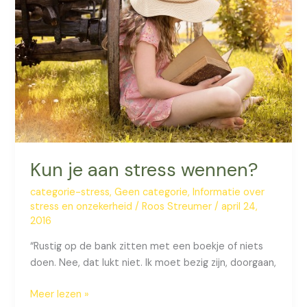
mijn
werk”.
Kun je aan stress wennen?
categorie-stress
,
Geen categorie
,
Informatie over
stress en onzekerheid
/
Roos Streumer
/
april 24,
2016
“Rustig op de bank zitten met een boekje of niets
doen. Nee, dat lukt niet. Ik moet bezig zijn, doorgaan,
Kun
Meer lezen »