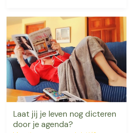
je
aan
stress
wennen?
Laat jij je leven nog dicteren
door je agenda?