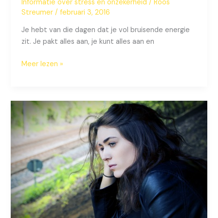
Informatie over stress en onzekerheid
/
Roos
Streumer
/
februari 3, 2016
Je hebt van die dagen dat je vol bruisende energie
zit. Je pakt alles aan, je kunt alles aan en
Laat
Meer lezen »
jij
je
leven
nog
dicteren
door
je
agenda?