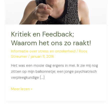
Kritiek en Feedback;
Waarom het ons zo raakt!
Informatie over stress en onzekerheid
/
Roos
Streumer
/
januari 11, 2016
Het was een mooie dag ergens in mei. Ik zie mij nog
zitten op mijn balkonnetje; een jonge psychiatrisch
verpleegkundige […]
Kritiek
Meer lezen »
en
Feedback;
Waarom