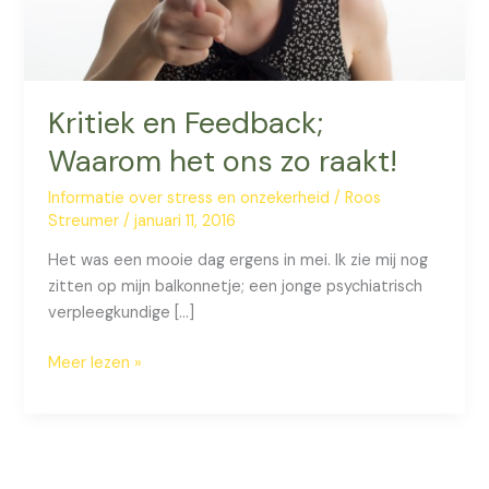
Kritiek en Feedback;
Waarom het ons zo raakt!
Informatie over stress en onzekerheid
/
Roos
Streumer
/
januari 11, 2016
Het was een mooie dag ergens in mei. Ik zie mij nog
zitten op mijn balkonnetje; een jonge psychiatrisch
verpleegkundige […]
Kritiek
Meer lezen »
en
Feedback;
Waarom
het