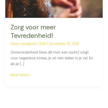
Zorg voor meer
Tevredenheid!
Geen categorie
/
Dirk
/
november 18, 2015
Ontevredenheid (lees dit met een zucht) zorgt
voor negatieve stress, je zit niet lekker in je vel. En
als je […]
Zorg
Meer lezen »
voor
meer
Tevredenheid!