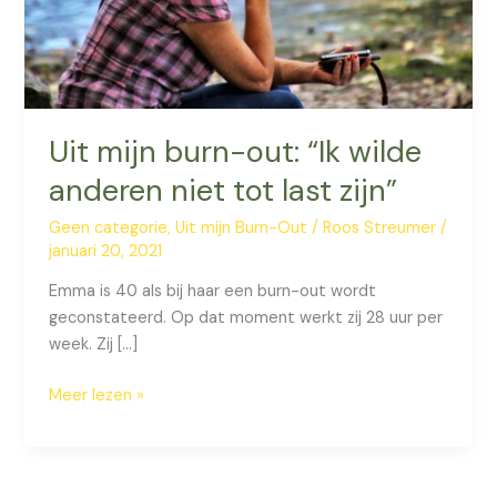
Uit mijn burn-out: “Ik wilde
anderen niet tot last zijn”
Geen categorie
,
Uit mijn Burn-Out
/
Roos Streumer
/
januari 20, 2021
Emma is 40 als bij haar een burn-out wordt
geconstateerd. Op dat moment werkt zij 28 uur per
week. Zij […]
Uit
Meer lezen »
mijn
burn-
out: