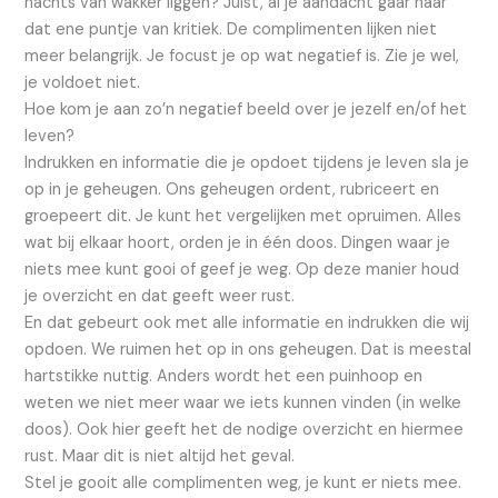
nachts van wakker liggen? Juist, al je aandacht gaar naar
dat ene puntje van kritiek. De complimenten lijken niet
meer belangrijk. Je focust je op wat negatief is. Zie je wel,
je voldoet niet.
Hoe kom je aan zo’n negatief beeld over je jezelf en/of het
leven?
Indrukken en informatie die je opdoet tijdens je leven sla je
op in je geheugen. Ons geheugen ordent, rubriceert en
groepeert dit. Je kunt het vergelijken met opruimen. Alles
wat bij elkaar hoort, orden je in één doos. Dingen waar je
niets mee kunt gooi of geef je weg. Op deze manier houd
je overzicht en dat geeft weer rust.
En dat gebeurt ook met alle informatie en indrukken die wij
opdoen. We ruimen het op in ons geheugen. Dat is meestal
hartstikke nuttig. Anders wordt het een puinhoop en
weten we niet meer waar we iets kunnen vinden (in welke
doos). Ook hier geeft het de nodige overzicht en hiermee
rust. Maar dit is niet altijd het geval.
Stel je gooit alle complimenten weg, je kunt er niets mee.