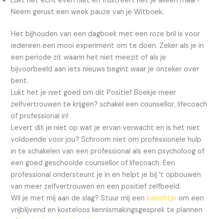
Lukt het echt even niet en frustreert het je alleen maar?
Neem gerust een week pauze van je Witboek.
Het bijhouden van een dagboek met een roze bril is voor
iedereen een mooi experiment om te doen. Zeker als je in
een periode zit waarin het niet meezit of als je
bijvoorbeeld aan iets nieuws begint waar je onzeker over
bent.
Lukt het je niet goed om dit Positief Boekje meer
zelfvertrouwen te krijgen? schakel een counsellor, lifecoach
of professional in!
Levert dit je niet op wat je ervan verwacht en is het niet
voldoende voor jou? Schroom niet om professionele hulp
in te schakelen van een professional als een psycholoog of
een goed geschoolde counsellor of lifecoach. Een
professional ondersteunt je in en helpt je bij ‘t opbouwen
van meer zelfvertrouwen en een positief zelfbeeld.
Wil je met mij aan de slag? Stuur mij een
berichtje
om een
vrijblijvend en kosteloos kennismakingsgesprek te plannen