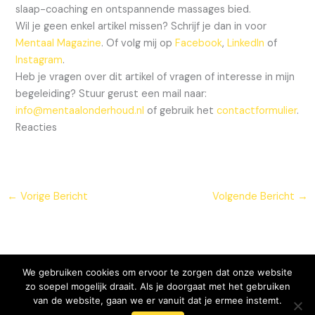
slaap-coaching en ontspannende massages bied.
Wil je geen enkel artikel missen? Schrijf je dan in voor
Mentaal Magazine
. Of volg mij op
Facebook
,
LinkedIn
of
Instagram
.
Heb je vragen over dit artikel of vragen of interesse in mijn
begeleiding? Stuur gerust een mail naar:
info@mentaalonderhoud.nl
of gebruik het
contactformulier
.
Reacties
←
Vorige Bericht
Volgende Bericht
→
We gebruiken cookies om ervoor te zorgen dat onze website
zo soepel mogelijk draait. Als je doorgaat met het gebruiken
van de website, gaan we er vanuit dat je ermee instemt.