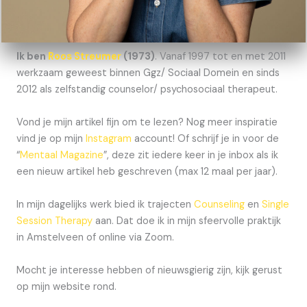
Ik ben
Roos Streumer
(1973)
. Vanaf 1997 tot en met 2011
werkzaam geweest binnen Ggz/ Sociaal Domein en sinds
2012 als zelfstandig counselor/ psychosociaal therapeut.
Vond je mijn artikel fijn om te lezen? Nog meer inspiratie
vind je op mijn
Instagram
account! Of schrijf je in voor de
“
Mentaal Magazine
”, deze zit iedere keer in je inbox als ik
een nieuw artikel heb geschreven (max 12 maal per jaar).
In mijn dagelijks werk bied ik trajecten
Counseling
en
Single
Session Therapy
aan. Dat doe ik in mijn sfeervolle praktijk
in Amstelveen of online via Zoom.
Mocht je interesse hebben of nieuwsgierig zijn, kijk gerust
op mijn website rond.