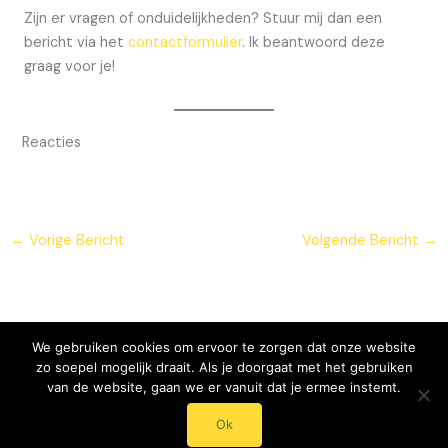
Zijn er vragen of onduidelijkheden? Stuur mij dan een
bericht via het
contactformulier
. Ik beantwoord deze
graag voor je!
Reacties
←
Vorige Bericht
Volgende Bericht
→
We gebruiken cookies om ervoor te zorgen dat onze website
zo soepel mogelijk draait. Als je doorgaat met het gebruiken
van de website, gaan we er vanuit dat je ermee instemt.
© 2024 - 2025 Mentaal Onderhoud - Roos Streumer
Ok