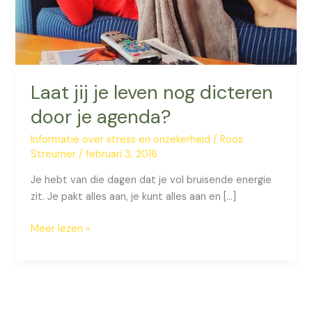
Laat jij je leven nog dicteren
door je agenda?
Informatie over stress en onzekerheid
/
Roos
Streumer
/
februari 3, 2016
Je hebt van die dagen dat je vol bruisende energie
zit. Je pakt alles aan, je kunt alles aan en […]
Laat
Meer lezen »
jij
je
leven
nog
dicteren