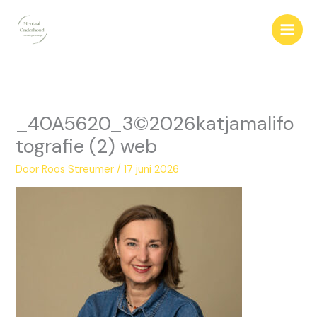
Ga
naar
de
inhoud
_40A5620_3©2026katjamalifo
tografie (2) web
Door
Roos Streumer
/
17 juni 2026