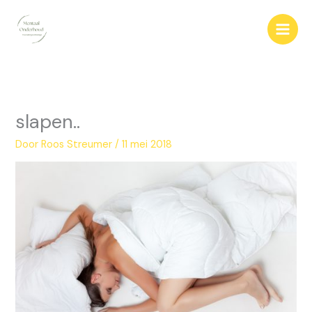
Ga
naar
de
inhoud
slapen..
Door
Roos Streumer
/
11 mei 2018