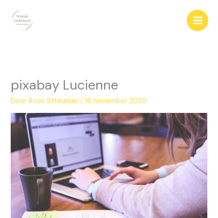
Ga
naar
de
inhoud
pixabay Lucienne
Door
Roos Streumer
/
16 november 2020