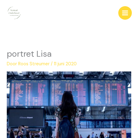
Ga
naar
de
inhoud
portret Lisa
Door
Roos Streumer
/
11 juni 2020