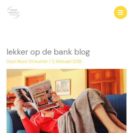
Ga
naar
de
inhoud
lekker op de bank blog
Door
Roos Streumer
/
3 februari 2016