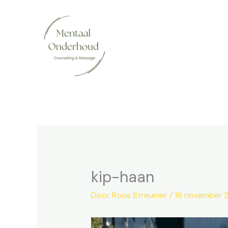
Ga
naar
de
inhoud
kip-haan
Door
Roos Streumer
/
16 november 