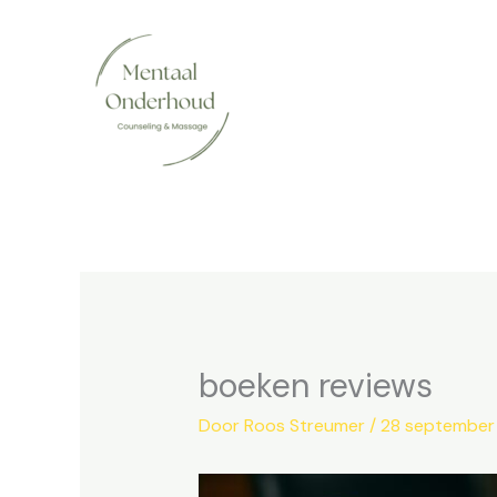
Ga
naar
de
inhoud
boeken reviews
Door
Roos Streumer
/
28 september