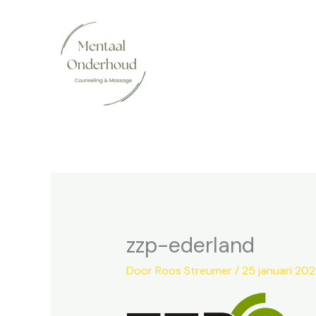
Ga
naar
de
inhoud
zzp-ederland
Door
Roos Streumer
/
25 januari 202