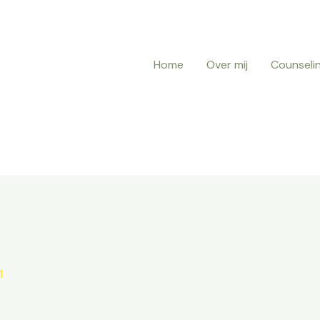
Home
Over mij
Counseli
1