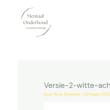
Ga
naar
de
inhoud
Versie-2-witte-ac
Door
Roos Streumer
/
29 maart 202