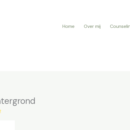
Home
Over mij
Counseli
htergrond
2