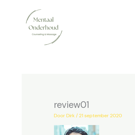
Ga
naar
de
inhoud
review01
Door
Dirk
/
21 september 2020