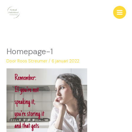
Ga
naar
de
inhoud
Homepage-1
Door
Roos Streumer
/
6 januari 2022