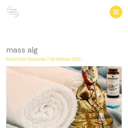
Ga
naar
de
inhoud
mass alg
Door
Roos Streumer
/
26 februari 2021