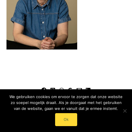
We gebruiken cookies om ervoor te zorgen dat onze website
© 2024 - 2025 Mentaal Onderhoud - Roos Streumer
zo soepel mogelijk draait. Als je doorgaat met het gebruiken
van de website, gaan we er vanuit dat je ermee instemt.
Ok