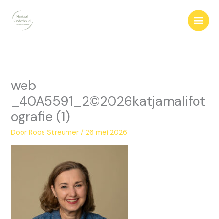
Ga
naar
de
inhoud
web
_40A5591_2©2026katjamalifot
ografie (1)
Door
Roos Streumer
/
26 mei 2026