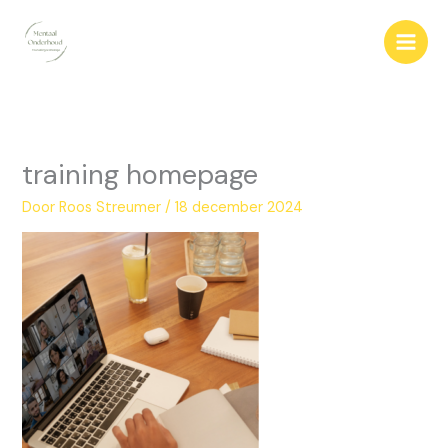
Ga
naar
de
inhoud
training homepage
Door
Roos Streumer
/
18 december 2024