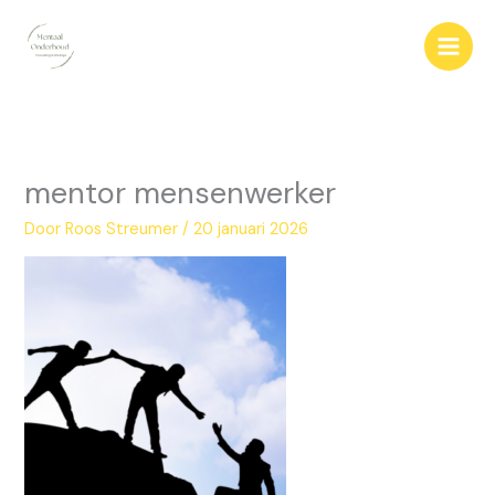
Ga
naar
de
inhoud
mentor mensenwerker
Door
Roos Streumer
/
20 januari 2026