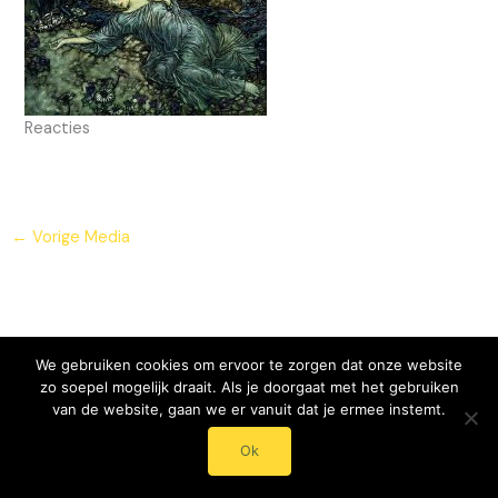
Reacties
←
Vorige Media
We gebruiken cookies om ervoor te zorgen dat onze website
zo soepel mogelijk draait. Als je doorgaat met het gebruiken
van de website, gaan we er vanuit dat je ermee instemt.
© 2024 - 2025 Mentaal Onderhoud - Roos Streumer
Ok