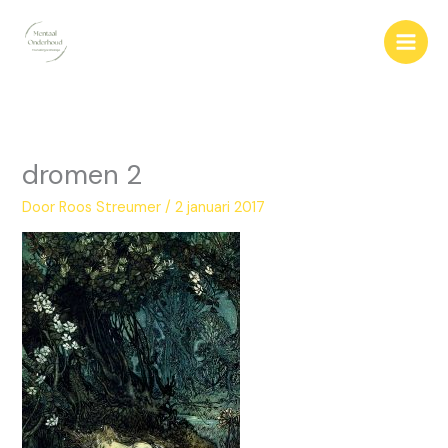
Ga
naar
de
inhoud
dromen 2
Door
Roos Streumer
/
2 januari 2017